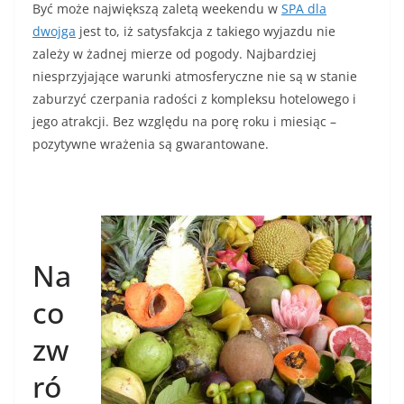
Być może największą zaletą weekendu w
SPA dla
dwojga
jest to, iż satysfakcja z takiego wyjazdu nie
zależy w żadnej mierze od pogody. Najbardziej
niesprzyjające warunki atmosferyczne nie są w stanie
zaburzyć czerpania radości z kompleksu hotelowego i
jego atrakcji. Bez względu na porę roku i miesiąc –
pozytywne wrażenia są gwarantowane.
Na
co
zw
ró