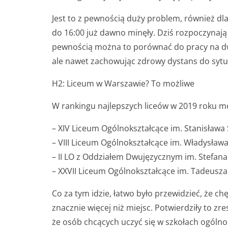
Jest to z pewnością duży problem, również dla 
do 16:00 już dawno minęły. Dziś rozpoczynają 
pewnością można to porównać do pracy na dwi
ale nawet zachowując zdrowy dystans do sytua
H2: Liceum w Warszawie? To możliwe
W rankingu najlepszych liceów w 2019 roku m
– XIV Liceum Ogólnokształcące im. Stanisława S
– VIII Liceum Ogólnokształcące im. Władysława 
– II LO z Oddziałem Dwujęzycznym im. Stefana
– XXVII Liceum Ogólnokształcące im. Tadeusza 
Co za tym idzie, łatwo było przewidzieć, że ch
znacznie więcej niż miejsc. Potwierdziły to zr
że osób chcących uczyć się w szkołach ogólnok