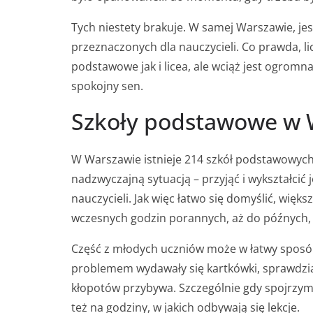
Tych niestety brakuje. W samej Warszawie, je
przeznaczonych dla nauczycieli. Co prawda, l
podstawowe jak i licea, ale wciąż jest ogrom
spokojny sen.
Szkoły podstawowe w 
W Warszawie istnieje 214 szkół podstawowych.
nadzwyczajną sytuacją – przyjąć i wykształcić 
nauczycieli. Jak więc łatwo się domyślić, więk
wczesnych godzin porannych, aż do późnych,
Część z młodych uczniów może w łatwy sposó
problemem wydawały się kartkówki, sprawdzian
kłopotów przybywa. Szczególnie gdy spojrzymy
też na godziny, w jakich odbywają się lekcje.