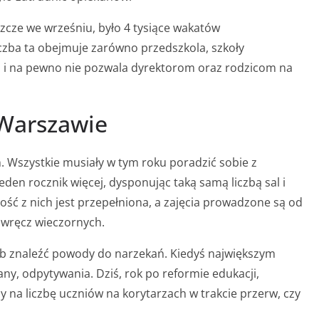
szcze we wrześniu, było 4 tysiące wakatów
iczba ta obejmuje zarówno przedszkola, szkoły
na i na pewno nie pozwala dyrektorom oraz rodzicom na
Warszawie
 Wszystkie musiały w tym roku poradzić sobie z
jeden rocznik więcej, dysponując taką samą liczbą sal i
szość z nich jest przepełniona, a zajęcia prowadzone są od
 wręcz wieczornych.
b znaleźć powody do narzekań. Kiedyś największym
y, odpytywania. Dziś, rok po reformie edukacji,
 na liczbę uczniów na korytarzach w trakcie przerw, czy