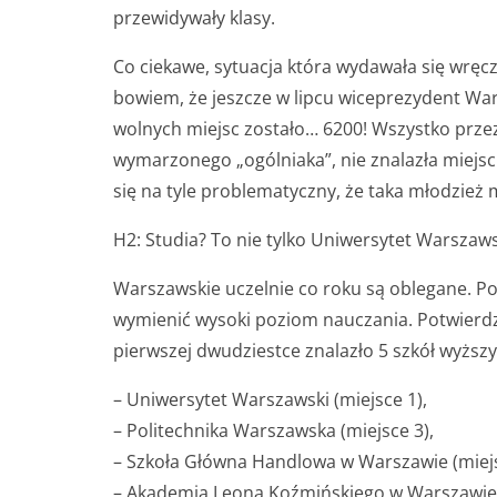
przewidywały klasy.
Co ciekawe, sytuacja która wydawała się wręcz 
bowiem, że jeszcze w lipcu wiceprezydent War
wolnych miejsc zostało… 6200! Wszystko przez 
wymarzonego „ogólniaka”, nie znalazła miejsc
się na tyle problematyczny, że taka młodzież 
H2: Studia? To nie tylko Uniwersytet Warszaws
Warszawskie uczelnie co roku są oblegane. P
wymienić wysoki poziom nauczania. Potwierdz
pierwszej dwudziestce znalazło 5 szkół wyższy
– Uniwersytet Warszawski (miejsce 1),
– Politechnika Warszawska (miejsce 3),
– Szkoła Główna Handlowa w Warszawie (miejs
– Akademia Leona Koźmińskiego w Warszawie 