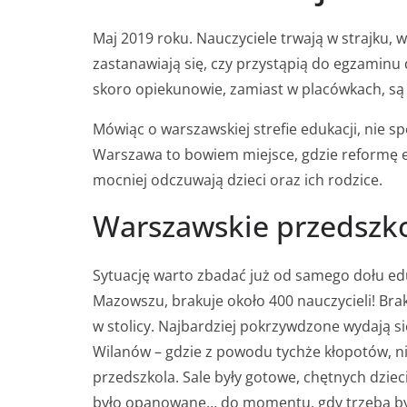
Maj 2019 roku. Nauczyciele trwają w strajku, 
zastanawiają się, czy przystąpią do egzaminu 
skoro opiekunowie, zamiast w placówkach, są 
Mówiąc o warszawskiej strefie edukacji, nie 
Warszawa to bowiem miejsce, gdzie reformę ed
mocniej odczuwają dzieci oraz ich rodzice.
Warszawskie przedszk
Sytuację warto zbadać już od samego dołu eduka
Mazowszu, brakuje około 400 nauczycieli! Bra
w stolicy. Najbardziej pokrzywdzone wydają się
Wilanów – gdzie z powodu tychże kłopotów, 
przedszkola. Sale były gotowe, chętnych dzieci
było opanowane… do momentu, gdy trzeba by