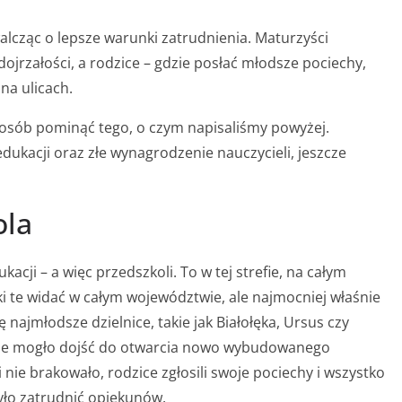
walcząc o lepsze warunki zatrudnienia. Maturzyści
dojrzałości, a rodzice – gdzie posłać młodsze pociechy,
na ulicach.
sposób pominąć tego, o czym napisaliśmy powyżej.
ukacji oraz złe wynagrodzenie nauczycieli, jeszcze
ola
cji – a więc przedszkoli. To w tej strefie, na całym
ki te widać w całym województwie, ale najmocniej właśnie
 najmłodsze dzielnice, takie jak Białołęka, Ursus czy
nie mogło dojść do otwarcia nowo wybudowanego
 nie brakowało, rodzice zgłosili swoje pociechy i wszystko
ło zatrudnić opiekunów.