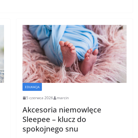
EDUKACJA
5 czerwca 2026
marcin
Akcesoria niemowlęce
Sleepee – klucz do
spokojnego snu